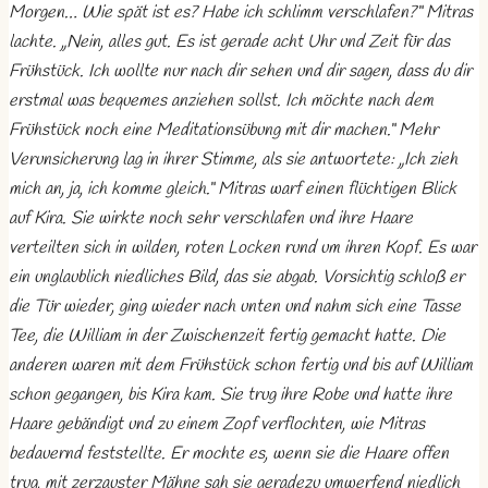
Morgen… Wie spät ist es? Habe ich schlimm verschlafen?“ Mitras
lachte. „Nein, alles gut. Es ist gerade acht Uhr und Zeit für das
Frühstück. Ich wollte nur nach dir sehen und dir sagen, dass du dir
erstmal was bequemes anziehen sollst. Ich möchte nach dem
Frühstück noch eine Meditationsübung mit dir machen.“ Mehr
Verunsicherung lag in ihrer Stimme, als sie antwortete: „Ich zieh
mich an, ja, ich komme gleich.“ Mitras warf einen flüchtigen Blick
auf Kira. Sie wirkte noch sehr verschlafen und ihre Haare
verteilten sich in wilden, roten Locken rund um ihren Kopf. Es war
ein unglaublich niedliches Bild, das sie abgab. Vorsichtig schloß er
die Tür wieder, ging wieder nach unten und nahm sich eine Tasse
Tee, die William in der Zwischenzeit fertig gemacht hatte. Die
anderen waren mit dem Frühstück schon fertig und bis auf William
schon gegangen, bis Kira kam. Sie trug ihre Robe und hatte ihre
Haare gebändigt und zu einem Zopf verflochten, wie Mitras
bedauernd feststellte. Er mochte es, wenn sie die Haare offen
trug, mit zerzauster Mähne sah sie geradezu umwerfend niedlich