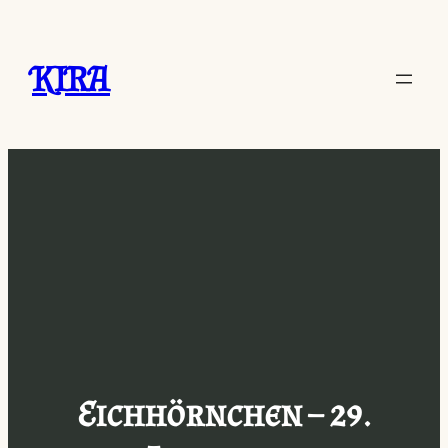
Zum
Inhalt
KIRA
springen
Eichhörnchen – 29.